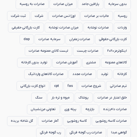
بدون سرمایه
پارافین جامد
میزان صادرات
صادرات به روسیه
روسیه
مالیات بر صادرات
اورژانس صادرات
شرکت
ثبت شرکت
واردات
صادرات نوشابه
میزان صادرات نوشابه
کارت بازرگانی حقیقی
کارت بازرگانی حقوقی
صادرات زعفران
سرمایه صادرات
dap
اینکوترمز2020
صادرات چیست
لیست کالای ممنوعه صادرات
کالاهای ممنوعه
مشتری
آموزش صادرات
تولید بدون کارخانه
کارخانه
تولید
صادرات مجدد
صادرات کالاهای وارداتیگ
تیم صادراتی
شروع صادرات
fas
cpt
انواع کارت بازرگانی
خلق اعتبار در صادرات
پوشاک
میوه و تره بار
سنگ
صادرات دام زنده
بازارچه
پیله وری
تعاونی مرزنشینان
صادرات کاسه روشویی
کاسه روشویی
آمار صادرات
گل شاخه بریده
گواهی مبدا
صادرات رب گوجه فرنگی
رب گوجه فرنگی