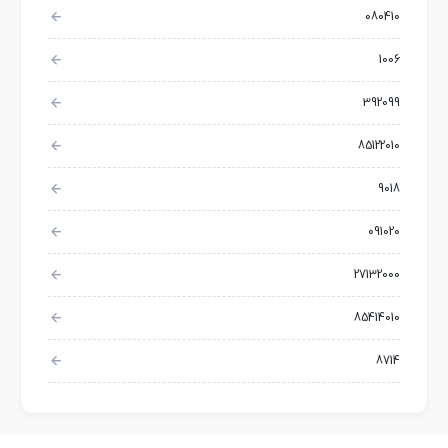
080410
1006
392099
85122010
9018
091020
27132000
85414010
8714