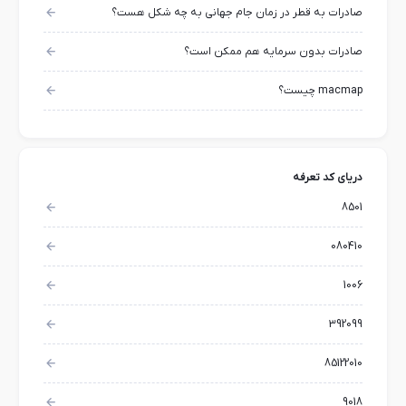
صادرات به قطر در زمان جام جهانی به چه شکل هست؟
صادرات بدون سرمایه هم ممکن است؟
macmap چیست؟
دریای کد تعرفه
8501
080410
1006
392099
85122010
9018