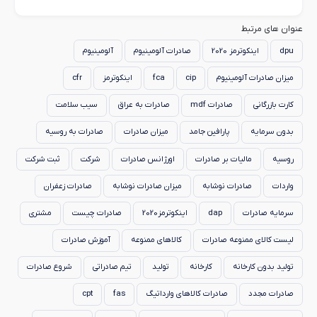
عنوان های مرتبط
dpu
اینکوترمز 2020
صادرات آلومینیوم
آلومینیوم
میزان صادرات آلومینیوم
cip
fca
اینکوترمز
cfr
کارت بازرگانی
صادرات mdf
صادرات به عراق
سیب سلامت
بدون سرمایه
پارافین جامد
میزان صادرات
صادرات به روسیه
روسیه
مالیات بر صادرات
اورژانس صادرات
شرکت
ثبت شرکت
واردات
صادرات نوشابه
میزان صادرات نوشابه
صادرات زعفران
سرمایه صادرات
dap
اینکوترمز2020
صادرات چیست
مشتری
لیست کالای ممنوعه صادرات
کالاهای ممنوعه
آموزش صادرات
تولید بدون کارخانه
کارخانه
تولید
تیم صادراتی
شروع صادرات
صادرات مجدد
صادرات کالاهای وارداتیگ
fas
cpt