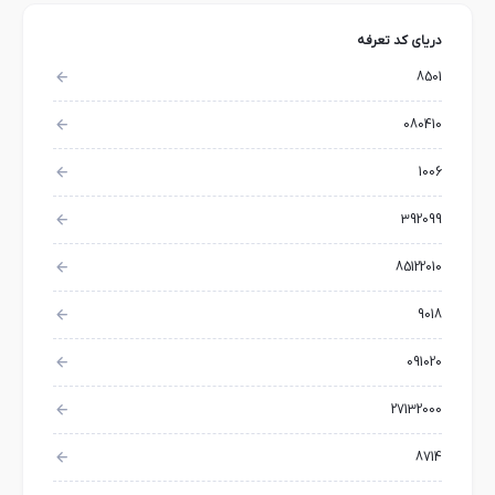
دریای کد تعرفه
8501
080410
1006
392099
85122010
9018
091020
27132000
8714